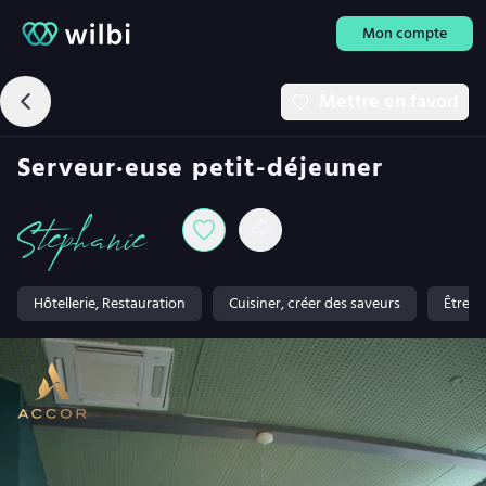
Mon compte
Mettre en favori
Serveur·euse petit-déjeuner
Stephanie
Hôtellerie, Restauration
Cuisiner, créer des saveurs
Être e