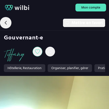
Mon compte
Mettre en favori
Gouvernant·e
Tiffany
Hôtellerie, Restauration
Organiser, planifier, gérer
Pratiqu