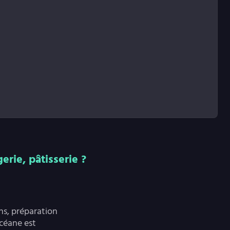
rie, pâtisserie ?
ns, préparation
Océane est