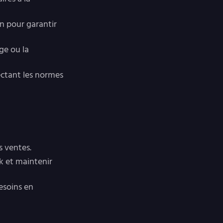
on pour garantir
age ou la
pectant les normes
s ventes.
k et maintenir
besoins en