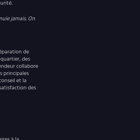
urité.
nuie jamais. On
éparation de
quartier, des
endeur collabore
 principales
onseil et la
 satisfaction des
ires à la