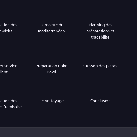
ation des
La recette du
Planning des
dwichs
méditerranéen
préparations et
traçabilité
et service
Préparation Poke
Cuisson des pizzas
lient
Bowl
ation des
Le nettoyage
Conclusion
es framboise