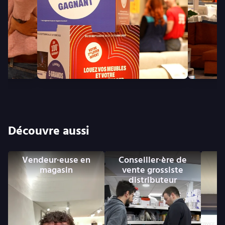
Découvre aussi
Vendeur·euse en
Conseiller·ère de
magasin
vente grossiste
distributeur