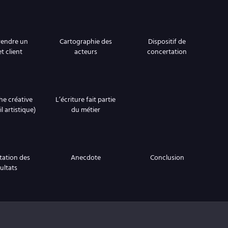
endre un
Cartographie des
Dispositif de
t client
acteurs
concertation
e créative
L’écriture fait partie
l artistique)
du métier
tation des
Anecdote
Conclusion
ultats