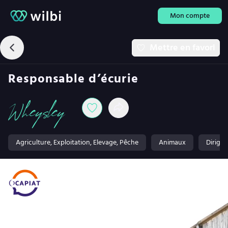
Mon compte
Mettre en favori
Responsable d’écurie
Wheysley
Agriculture, Exploitation, Elevage, Pêche
Animaux
Diriger