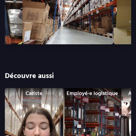
Découvre aussi
Cariste
Employé·e logistique
Age
a