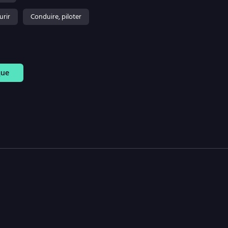
urir
Conduire, piloter
que