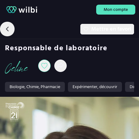
Mon compte
Mettre en favori
Responsable de laboratoire
Celine
Biologie, Chimie, Pharmacie
Expérimenter, découvrir
Dirig