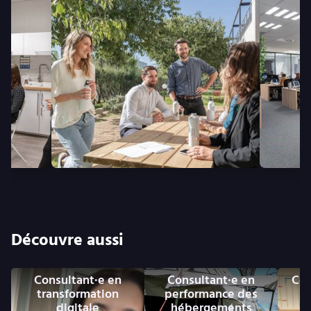
Découvre aussi
Consultant·e en
Consultant·e en
Con
transformation
performance des
digitale
hébergements