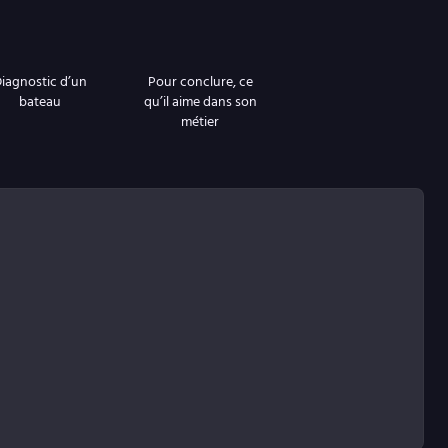
iagnostic d’un
Pour conclure, ce
bateau
qu’il aime dans son
métier