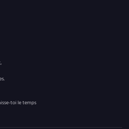
,
es.
aisse-toi le temps