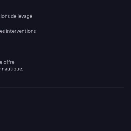
ations de levage
 des interventions
e offre
e nautique.