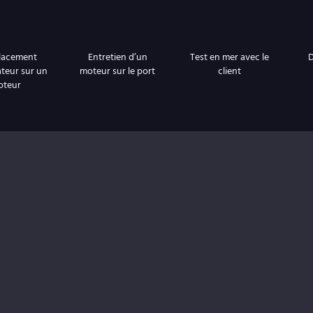
lacement
Entretien d’un
Test en mer avec le
D
ateur sur un
moteur sur le port
client
oteur