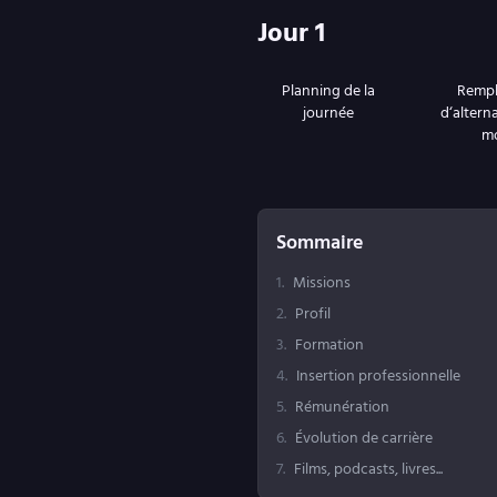
Jour 1
Planning de la
Remp
journée
d‘altern
m
Sommaire
1
.
Missions
2
.
Profil
3
.
Formation
4
.
Insertion professionnelle
5
.
Rémunération
6
.
Évolution de carrière
7
.
Films, podcasts, livres...