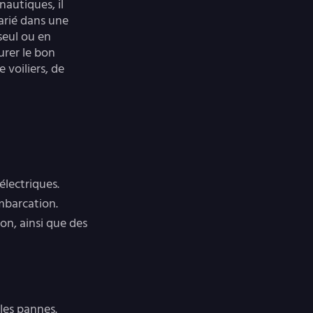
nautiques, il
arié dans une
 seul ou en
urer le bon
 voiliers, de
électriques.
embarcation.
ion, ainsi que des
 les pannes.