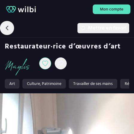
Mon compte
Mettre en favori
Restaurateur·rice d’œuvres d’art
Maylis
Art
Culture, Patrimoine
Travailler de ses mains
Répar