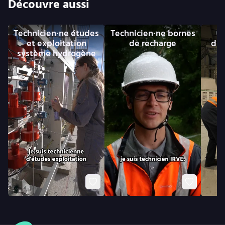
Découvre aussi
Technicien·ne études
Technicien·ne bornes
et exploitation
de recharge
d’e
système hydrogène