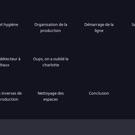
et hygiène
Organisation de la
Démarrage de la
Su
production
ligne
 détecteur à
Oups, on a oublié la
étaux
charlotte
 inverses de
Nettoyage des
Conclusion
production
espaces