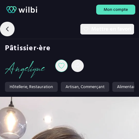
Mon compte
Mettre en favori
Pâtissier·ère
Angelique
Hôtellerie, Restauration
Artisan, Commerçant
Alimentaire