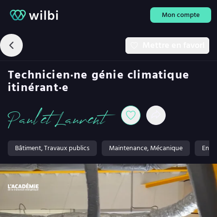
Mon compte
Mettre en favori
Technicien·ne génie climatique
itinérant·e
Paul et Laurent
Bâtiment, Travaux publics
Maintenance, Mécanique
Ener