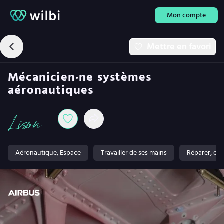
Mon compte
Mettre en favori
Mécanicien·ne systèmes
aéronautiques
Lison
Aéronautique, Espace
Travailler de ses mains
Réparer, entr