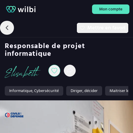
Mon compte
Mettre en favori
Responsable de projet
informatique
Elisabeth
Informatique, Cybersécurité
Diriger, décider
Maitriser le d